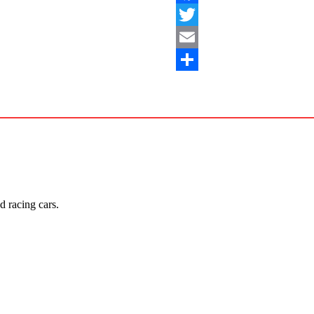
Facebook
Twitter
Email
Share
 racing cars.