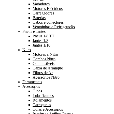
Variadores
Motores Eléctricos
Carregadores
Baterias
Cabos e conectores
Ventoinhas e Refrigeração
Pneus e Jantes
Pneus 1/8 TT
Jantes 1/8
Jantes 1/10
Nitro
Motores a Nitro
Combos Nitro
Combustíveis
Caixa de Arranque
Filtros de Ar
Acessórios Nitro
Ferramentas
Acessórios
Óleos
Lubrificantes
Rolamentos
Carroçarias
Colas e Acessórios
Parafusos Anilhas Porcas