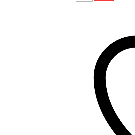
de
Hinge
Pin
Bushing
Set