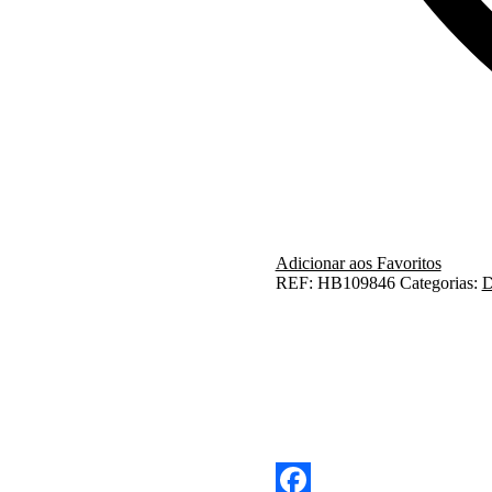
Adicionar aos Favoritos
REF:
HB109846
Categorias:
D