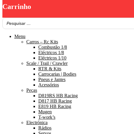
Carrinho
Menu
Carros – Rc Kits
Combustão 1/8
Eléctricos 1/8
Eléctricos 1/10
Scale / Trail / Crawler
RTR & Kits
Carroçarias | Bodies
Pneus e Jantes
Acessórios
Peças
D819RS HB Racing
D817 HB Racing
E819 HB Racing
Mugen
T-work’s
Electrónica
Rádios
Servos