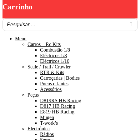
Carrinho
Menu
Carros – Rc Kits
Combustão 1/8
Eléctricos 1/8
Eléctricos 1/10
Scale / Trail / Crawler
RTR & Kits
Carroçarias | Bodies
Pneus e Jantes
Acessórios
Peças
D819RS HB Racing
D817 HB Racing
E819 HB Racing
Mugen
T-work’s
Electrónica
Rádios
Servos