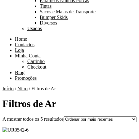
Parafusos Anilhas Porcas
Tintas
Sacos e Malas de Transporte
Bumper Skids
Diversos
Usados
Home
Contactos
Loja
Minha Conta
Carrinho
Checkout
Blog
Promoções
Início
/
Nitro
/ Filtros de Ar
Filtros de Ar
Ordenado
A mostrar todos os 5 resultados
por
mais
recentes