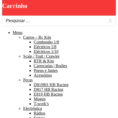
Carrinho
Menu
Carros – Rc Kits
Combustão 1/8
Eléctricos 1/8
Eléctricos 1/10
Scale / Trail / Crawler
RTR & Kits
Carroçarias | Bodies
Pneus e Jantes
Acessórios
Peças
D819RS HB Racing
D817 HB Racing
E819 HB Racing
Mugen
T-work’s
Electrónica
Rádios
Servos