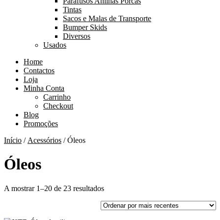
Parafusos Anilhas Porcas
Tintas
Sacos e Malas de Transporte
Bumper Skids
Diversos
Usados
Home
Contactos
Loja
Minha Conta
Carrinho
Checkout
Blog
Promoções
Início
/
Acessórios
/ Óleos
Óleos
Ordenado
A mostrar 1–20 de 23 resultados
por
mais
recentes