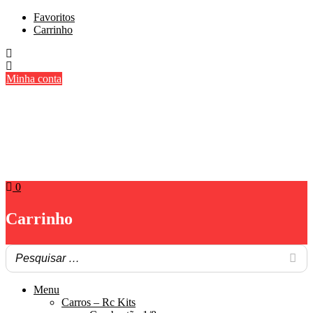
Skip
Favoritos
to
Carrinho
content
Minha conta
0
Carrinho
Menu
Carros – Rc Kits