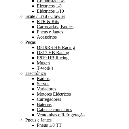
Combustão 1/8
Eléctricos 1/8
Eléctricos 1/10
Scale / Trail / Crawler
RTR & Kits
Carroçarias | Bodies
Pneus e Jantes
Acessórios
Peças
D819RS HB Racing
D817 HB Racing
E819 HB Racing
Mugen
T-work’s
Electrónica
Rádios
Servos
Variadores
Motores Eléctricos
Carregadores
Baterias
Cabos e conectores
Ventoinhas e Refrigeração
Pneus e Jantes
Pneus 1/8 TT