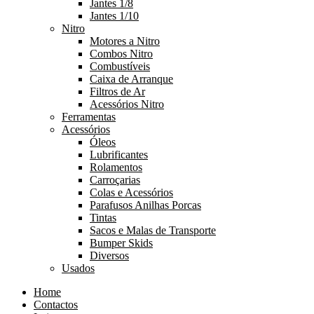
Jantes 1/8
Jantes 1/10
Nitro
Motores a Nitro
Combos Nitro
Combustíveis
Caixa de Arranque
Filtros de Ar
Acessórios Nitro
Ferramentas
Acessórios
Óleos
Lubrificantes
Rolamentos
Carroçarias
Colas e Acessórios
Parafusos Anilhas Porcas
Tintas
Sacos e Malas de Transporte
Bumper Skids
Diversos
Usados
Home
Contactos