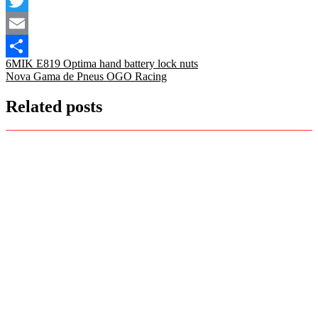
Facebook
Twitter
Email
Navegação
6MIK E819 Optima hand battery lock nuts
Share
Nova Gama de Pneus OGO Racing
de
artigos
Related posts