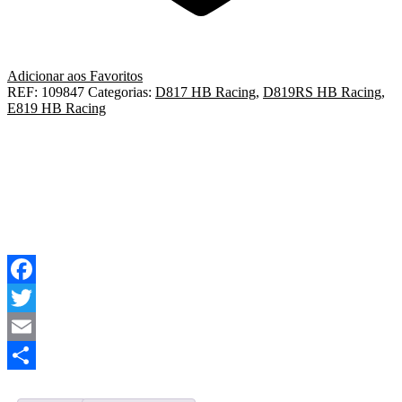
Adicionar aos Favoritos
REF:
109847
Categorias:
D817 HB Racing
,
D819RS HB Racing
,
E819 HB Racing
Facebook
Twitter
Email
Share