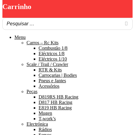
Carrinho
Menu
Carros – Rc Kits
Combustão 1/8
Eléctricos 1/8
Eléctricos 1/10
Scale / Trail / Crawler
RTR & Kits
Carroçarias | Bodies
Pneus e Jantes
Acessórios
Peças
D819RS HB Racing
D817 HB Racing
E819 HB Racing
Mugen
T-work’s
Electrónica
Rádios
Servos