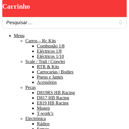
Carrinho
Menu
Carros – Rc Kits
Combustão 1/8
Eléctricos 1/8
Eléctricos 1/10
Scale / Trail / Crawler
RTR & Kits
Carroçarias | Bodies
Pneus e Jantes
Acessórios
Peças
D819RS HB Racing
D817 HB Racing
E819 HB Racing
Mugen
T-work’s
Electrónica
Rádios
Servos