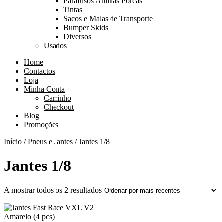
Parafusos Anilhas Porcas
Tintas
Sacos e Malas de Transporte
Bumper Skids
Diversos
Usados
Home
Contactos
Loja
Minha Conta
Carrinho
Checkout
Blog
Promoções
Início
/
Pneus e Jantes
/ Jantes 1/8
Jantes 1/8
Ordenado
A mostrar todos os 2 resultados
por
mais
recentes