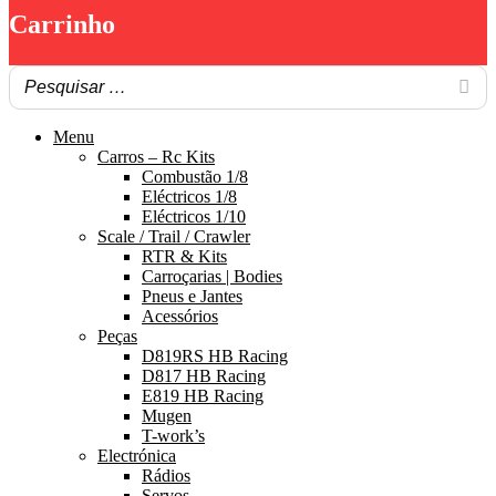
Carrinho
Menu
Carros – Rc Kits
Combustão 1/8
Eléctricos 1/8
Eléctricos 1/10
Scale / Trail / Crawler
RTR & Kits
Carroçarias | Bodies
Pneus e Jantes
Acessórios
Peças
D819RS HB Racing
D817 HB Racing
E819 HB Racing
Mugen
T-work’s
Electrónica
Rádios
Servos