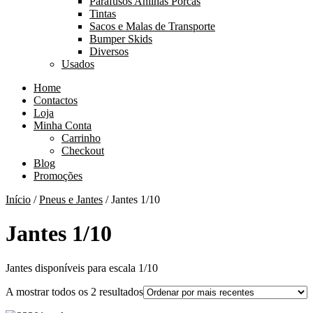
Parafusos Anilhas Porcas
Tintas
Sacos e Malas de Transporte
Bumper Skids
Diversos
Usados
Home
Contactos
Loja
Minha Conta
Carrinho
Checkout
Blog
Promoções
Início
/
Pneus e Jantes
/ Jantes 1/10
Jantes 1/10
Jantes disponíveis para escala 1/10
Ordenado
A mostrar todos os 2 resultados
por