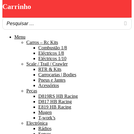
Carrinho
Menu
Carros – Rc Kits
Combustão 1/8
Eléctricos 1/8
Eléctricos 1/10
Scale / Trail / Crawler
RTR & Kits
Carroçarias | Bodies
Pneus e Jantes
Acessórios
Peças
D819RS HB Racing
D817 HB Racing
E819 HB Racing
Mugen
T-work’s
Electrónica
Rádios
Servos