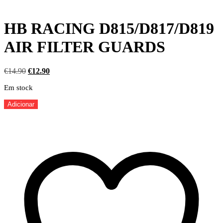
HB RACING D815/D817/D819
AIR FILTER GUARDS
O
O
€
14.90
€
12.90
preço
preço
Em stock
original
atual
era:
é:
Quantidade
Adicionar
€14.90.
€12.90.
de
HB
RACING
D815/D817/D819
AIR
FILTER
GUARDS