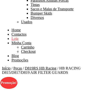
Parafusos Anilhas Porcas
Tintas
Sacos e Malas de Transporte
Bumper Skids
Diversos
Usados
Home
Contactos
Loja
Minha Conta
Carrinho
Checkout
Blog
Promoções
Início
/
Peças
/
D819RS HB Racing
/ HB RACING
D815/D817/D819 AIR FILTER GUARDS
Promoção!