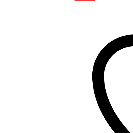
de
Front
Suspension
Arm
Set