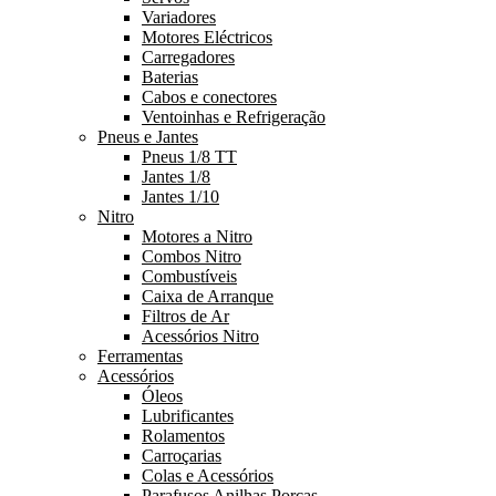
Variadores
Motores Eléctricos
Carregadores
Baterias
Cabos e conectores
Ventoinhas e Refrigeração
Pneus e Jantes
Pneus 1/8 TT
Jantes 1/8
Jantes 1/10
Nitro
Motores a Nitro
Combos Nitro
Combustíveis
Caixa de Arranque
Filtros de Ar
Acessórios Nitro
Ferramentas
Acessórios
Óleos
Lubrificantes
Rolamentos
Carroçarias
Colas e Acessórios
Parafusos Anilhas Porcas