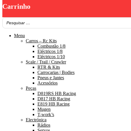
Carrinho
Menu
Carros – Rc Kits
Combustão 1/8
Eléctricos 1/8
Eléctricos 1/10
Scale / Trail / Crawler
RTR & Kits
Carroçarias | Bodies
Pneus e Jantes
Acessórios
Peças
D819RS HB Racing
D817 HB Racing
E819 HB Racing
Mugen
T-work’s
Electrónica
Rádios
Servos