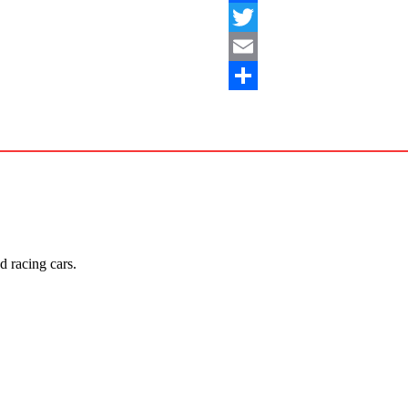
Facebook
Twitter
Email
Share
 racing cars.