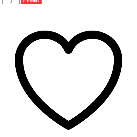
Quantidade
Adicionar
de
HB
Racing
D8
World
Spec
1/8