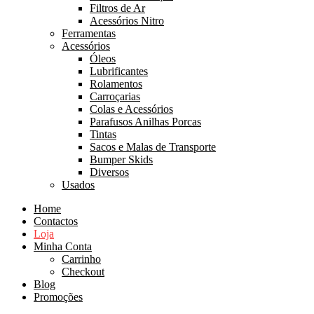
Filtros de Ar
Acessórios Nitro
Ferramentas
Acessórios
Óleos
Lubrificantes
Rolamentos
Carroçarias
Colas e Acessórios
Parafusos Anilhas Porcas
Tintas
Sacos e Malas de Transporte
Bumper Skids
Diversos
Usados
Home
Contactos
Loja
Minha Conta
Carrinho
Checkout
Blog
Promoções