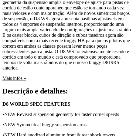
geometria da suspensão amplia o envelope de ajuste para pistas de
corrida de estilo contemporâneo que estão se tornando cada vez
mais velozes e com maior tração. Além de novos simétricos braços
de suspensão, o D8 WS agora apresenta pastilhas ajustáveis ​​em
todos os 4 suportes de suspensão internos, proporcionando uma
largura mais ampla variedade de configurações e ajuste mais rápido.
E os caster blocks, cubos de direção e cubos traseiros agora são
compatíveis com a mais recente truggy HB para que os pilotos que
correm em ambas as classes possam levar menos peças
sobressalentes para a pista. O D8 WS foi extensivamente testado e
corrido em todo o mundo e está comprovado que proporciona
tempos de volta mais rápidos do que o nosso buggy D819RS
anterior.
Mais infos »
Descrição e detalhes:
D8 WORLD SPEC FEATURES
•NEW Revised suspension geometry for faster corner speeds
•NEW Symmetrical buggy suspension arms
•NEW Hard anodized aluminum front & rear shock towers