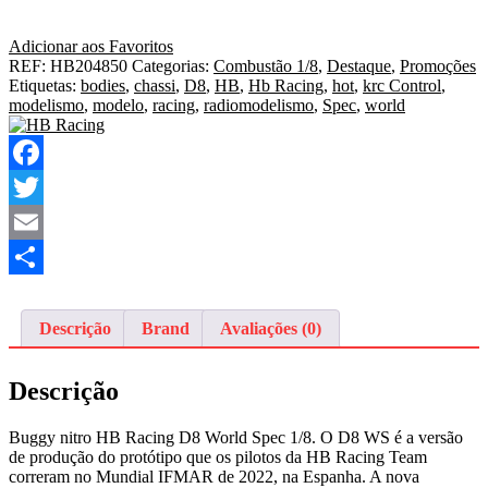
Adicionar aos Favoritos
REF:
HB204850
Categorias:
Combustão 1/8
,
Destaque
,
Promoções
Etiquetas:
bodies
,
chassi
,
D8
,
HB
,
Hb Racing
,
hot
,
krc Control
,
modelismo
,
modelo
,
racing
,
radiomodelismo
,
Spec
,
world
Facebook
Twitter
Email
Share
Descrição
Brand
Avaliações (0)
Descrição
Buggy nitro HB Racing D8 World Spec 1/8. O D8 WS é a versão
de produção do protótipo que os pilotos da HB Racing Team
correram no Mundial IFMAR de 2022, na Espanha. A nova