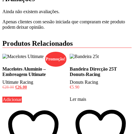
Ainda não existem avaliações.
Apenas clientes com sessão iniciada que compraram este produto
podem deixar opinião.
Produtos Relacionados
Promoção!
Macelotes Alumínio –
Bandeira Direcção 25T
Embreagem Ultimate
Donuts-Racing
Ultimate Racing
Donuts Racing
O
O
€
28.00
€
26.00
€
5.90
preço
preço
original
atual
Ler mais
Adicionar
era:
é:
€28.00.
€26.00.