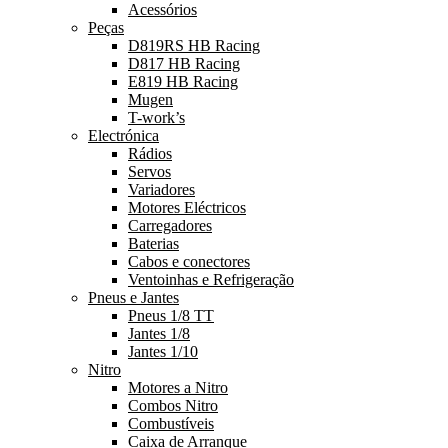
Acessórios
Peças
D819RS HB Racing
D817 HB Racing
E819 HB Racing
Mugen
T-work’s
Electrónica
Rádios
Servos
Variadores
Motores Eléctricos
Carregadores
Baterias
Cabos e conectores
Ventoinhas e Refrigeração
Pneus e Jantes
Pneus 1/8 TT
Jantes 1/8
Jantes 1/10
Nitro
Motores a Nitro
Combos Nitro
Combustíveis
Caixa de Arranque