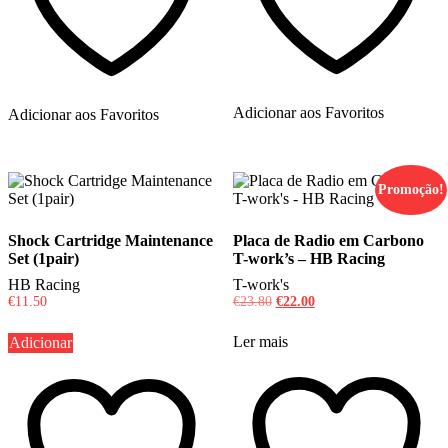
Adicionar aos Favoritos
Adicionar aos Favoritos
Promoção!
Shock Cartridge Maintenance
Placa de Radio em Carbono
Set (1pair)
T-work’s – HB Racing
HB Racing
T-work's
O
O
€
11.50
€
23.80
€
22.00
preço
preço
original
atual
Ler mais
Adicionar
era:
é:
€23.80.
€22.00.