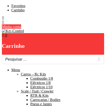
Skip
Favoritos
to
Carrinho
content
Minha conta
0
Carrinho
Menu
Carros – Rc Kits
Combustão 1/8
Eléctricos 1/8
Eléctricos 1/10
Scale / Trail / Crawler
RTR & Kits
Carroçarias | Bodies
Pneus e Jantes