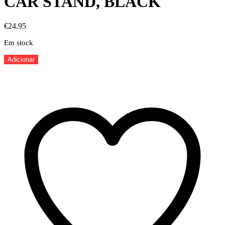
CAR STAND, BLACK
€
24.95
Em stock
Quantidade
Adicionar
de
CAR
STAND,
BLACK