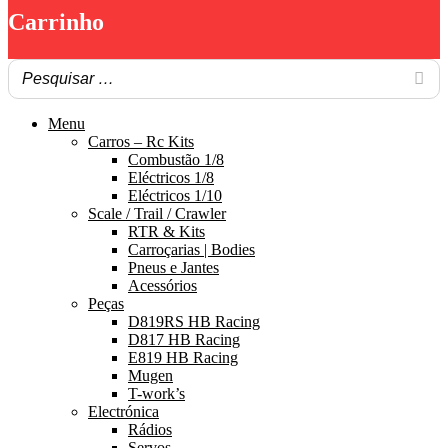
Carrinho
Menu
Carros – Rc Kits
Combustão 1/8
Eléctricos 1/8
Eléctricos 1/10
Scale / Trail / Crawler
RTR & Kits
Carroçarias | Bodies
Pneus e Jantes
Acessórios
Peças
D819RS HB Racing
D817 HB Racing
E819 HB Racing
Mugen
T-work’s
Electrónica
Rádios
Servos