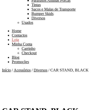
Parafusos Anilhas Porcas
Tintas
Sacos e Malas de Transporte
Bumper Skids
Diversos
Usados
Home
Contactos
Loja
Minha Conta
Carrinho
Checkout
Blog
Promoções
Início
/
Acessórios
/
Diversos
/ CAR STAND, BLACK