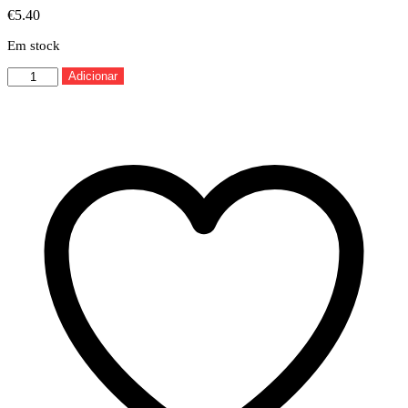
€
5.40
Em stock
Quantidade
Adicionar
de
Thread
Lock
-
Média
Team
Titan