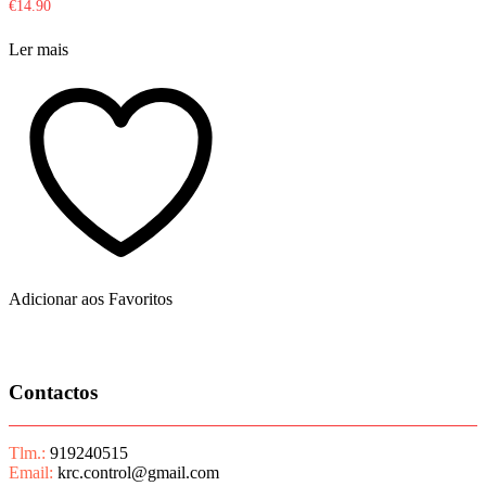
€
14.90
Ler mais
Adicionar aos Favoritos
Contactos
Tlm.:
919240515
Email:
krc.control@gmail.com