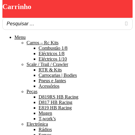
Carrinho
Menu
Carros – Rc Kits
Combustão 1/8
Eléctricos 1/8
Eléctricos 1/10
Scale / Trail / Crawler
RTR & Kits
Carroçarias | Bodies
Pneus e Jantes
Acessórios
Peças
D819RS HB Racing
D817 HB Racing
E819 HB Racing
Mugen
T-work’s
Electrónica
Rádios
Servos