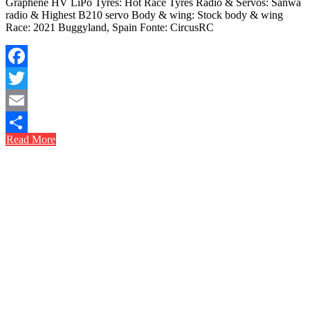
Graphene HV LiPo Tyres: Hot Race Tyres Radio & Servos: Sanwa
radio & Highest B210 servo Body & wing: Stock body & wing
Race: 2021 Buggyland, Spain Fonte: CircusRC
Facebook
Twitter
Email
Read More
Share