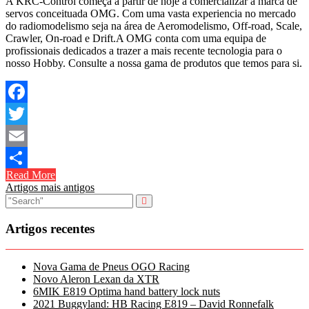
A KRC-Control começa a partir de hoje a comercializar a marca de
servos conceituada OMG. Com uma vasta experiencia no mercado
do radiomodelismo seja na área de Aeromodelismo, Off-road, Scale,
Crawler, On-road e Drift.A OMG conta com uma equipa de
profissionais dedicados a trazer a mais recente tecnologia para o
nosso Hobby. Consulte a nossa gama de produtos que temos para si.
Facebook
Twitter
Email
Read More
Share
Navegação
Artigos mais antigos
de
artigos
Artigos recentes
Nova Gama de Pneus OGO Racing
Novo Aleron Lexan da XTR
6MIK E819 Optima hand battery lock nuts
2021 Buggyland: HB Racing E819 – David Ronnefalk