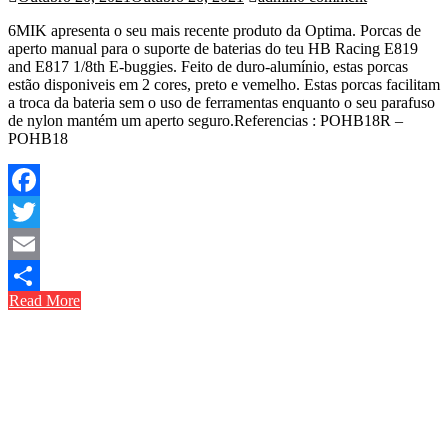
6MIK apresenta o seu mais recente produto da Optima. Porcas de
aperto manual para o suporte de baterias do teu HB Racing E819
and E817 1/8th E-buggies. Feito de duro-alumínio, estas porcas
estão disponiveis em 2 cores, preto e vemelho. Estas porcas facilitam
a troca da bateria sem o uso de ferramentas enquanto o seu parafuso
de nylon mantém um aperto seguro.Referencias : POHB18R –
POHB18
Facebook
Twitter
Email
Read More
Share