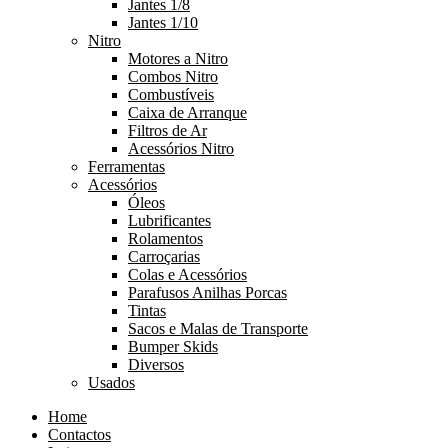
Jantes 1/8
Jantes 1/10
Nitro
Motores a Nitro
Combos Nitro
Combustíveis
Caixa de Arranque
Filtros de Ar
Acessórios Nitro
Ferramentas
Acessórios
Óleos
Lubrificantes
Rolamentos
Carroçarias
Colas e Acessórios
Parafusos Anilhas Porcas
Tintas
Sacos e Malas de Transporte
Bumper Skids
Diversos
Usados
Home
Contactos