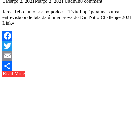
Março 2, 2021
Março 2, 2021
admin
0 comment
Jared Tebo juntou-se ao podcast “ExtraLap” para mais uma
entrevista onde fala da última prova do Dirt Nitro Challenge 2021
Link»
Facebook
Twitter
Email
Read More
Share