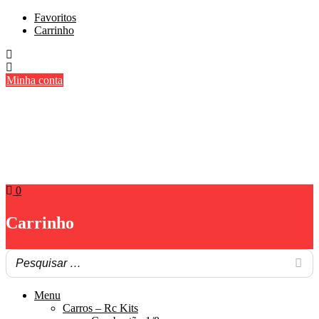
Skip
Favoritos
to
Carrinho
content
Minha conta
0
Carrinho
Menu
Carros – Rc Kits