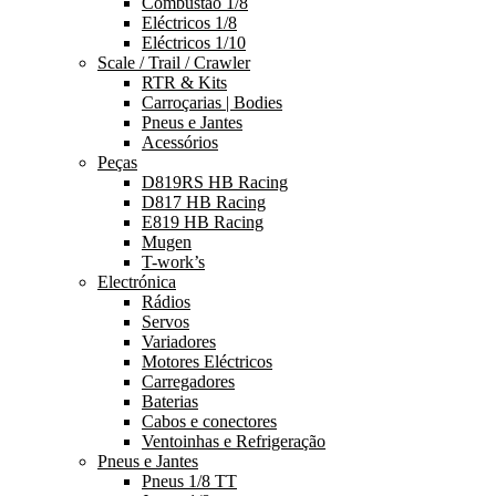
Combustão 1/8
Eléctricos 1/8
Eléctricos 1/10
Scale / Trail / Crawler
RTR & Kits
Carroçarias | Bodies
Pneus e Jantes
Acessórios
Peças
D819RS HB Racing
D817 HB Racing
E819 HB Racing
Mugen
T-work’s
Electrónica
Rádios
Servos
Variadores
Motores Eléctricos
Carregadores
Baterias
Cabos e conectores
Ventoinhas e Refrigeração
Pneus e Jantes
Pneus 1/8 TT