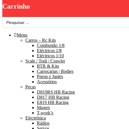
Carrinho
Menu
Carros – Rc Kits
Combustão 1/8
Eléctricos 1/8
Eléctricos 1/10
Scale / Trail / Crawler
RTR & Kits
Carroçarias | Bodies
Pneus e Jantes
Acessórios
Peças
D819RS HB Racing
D817 HB Racing
E819 HB Racing
Mugen
T-work’s
Electrónica
Rádios
Servos