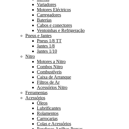
Variadores
Motores Eléctricos
Carregadores
Baterias
Cabos e conectores
Ventoinhas e Refrigeração
Pneus e Jantes
Pneus 1/8 TT
Jantes 1/8
Jantes 1/10
Nitro
Motores a Nitro
Combos Nitro
Combustíveis
Caixa de Arranque
Filtros de Ar
Acessórios Nitro
Ferramentas
Acessórios
Óleos
Lubrificantes
Rolamentos
Carroçarias
Colas e Acessórios
Parafusos Anilhas Porcas