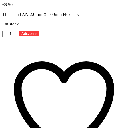
€
6.50
This is TiTAN 2.0mm X 100mm Hex Tip.
Em stock
Quantidade
Adicionar
de
TITAN
2.0MM
X
100MM
HEX
TIP