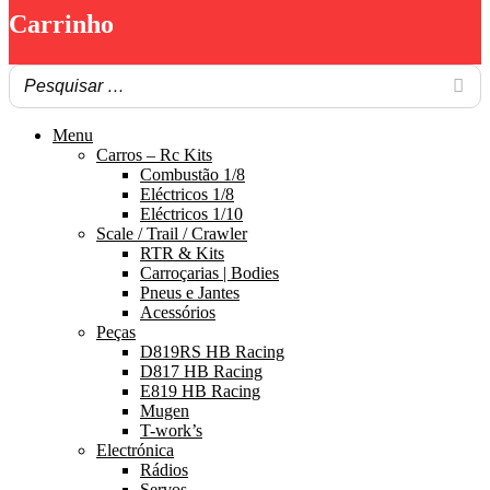
Carrinho
Menu
Carros – Rc Kits
Combustão 1/8
Eléctricos 1/8
Eléctricos 1/10
Scale / Trail / Crawler
RTR & Kits
Carroçarias | Bodies
Pneus e Jantes
Acessórios
Peças
D819RS HB Racing
D817 HB Racing
E819 HB Racing
Mugen
T-work’s
Electrónica
Rádios
Servos