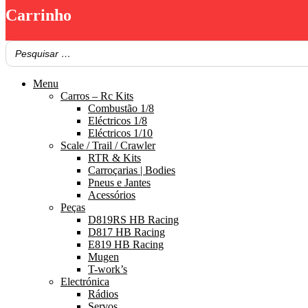
Carrinho
Menu
Carros – Rc Kits
Combustão 1/8
Eléctricos 1/8
Eléctricos 1/10
Scale / Trail / Crawler
RTR & Kits
Carroçarias | Bodies
Pneus e Jantes
Acessórios
Peças
D819RS HB Racing
D817 HB Racing
E819 HB Racing
Mugen
T-work’s
Electrónica
Rádios
Servos