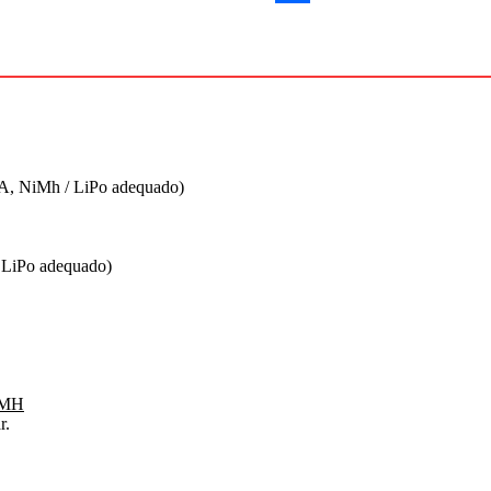
Share
A, NiMh / LiPo adequado)
V LiPo adequado)
iMH
r.