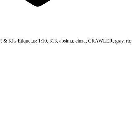
 & Kits
Etiquetas:
1:10
,
313
,
absima
,
cinza
,
CRAWLER
,
gray
,
rtr
,