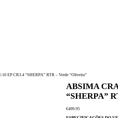
0 EP CR3.4 “SHERPA” RTR – Verde “Oliveira”
ABSIMA CRA
“SHERPA” RTR
€
499.95
ESPECIFICAÇÕES DO VE