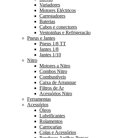
Variadores
Motores Eléctricos
Carregadores
Baterias
Cabos e conectores
Ventoinhas e Refrigeração
Pneus e Jantes
Pneus 1/8 TT
Jantes 1/8
Jantes 1/10
Nitro
Motores a Nitro
Combos Nitro
Combustíveis
Caixa de Arranque
Filtros de Ar
Acessórios Nitro
Ferramentas
Acessórios
Óleos
Lubrificantes
Rolamentos
Carroçarias
Colas e Acessórios
Parafusos Anilhas Porcas