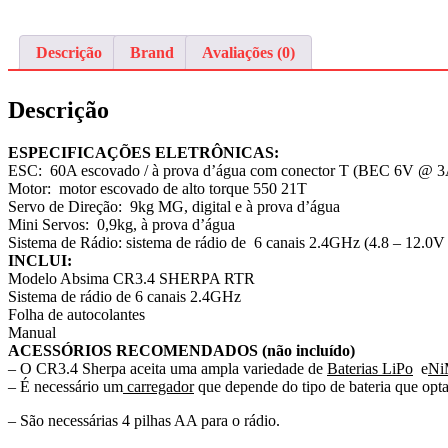
Descrição
Brand
Avaliações (0)
Descrição
ESPECIFICAÇÕES ELETRÔNICAS:
ESC: 60A escovado / à prova d’água com conector T (BEC 6V @ 3
Motor: motor escovado de alto torque 550 21T
Servo de Direção: 9kg MG, digital e à prova d’água
Mini Servos: 0,9kg, à prova d’água
Sistema de Rádio: sistema de rádio de 6 canais 2.4GHz (4.8 – 12.0
INCLUI:
Modelo Absima CR3.4 SHERPA RTR
Sistema de rádio de 6 canais 2.4GHz
Folha de autocolantes
Manual
ACESSÓRIOS RECOMENDADOS (não incluído)
– O CR3.4 Sherpa aceita uma ampla variedade de
Baterias LiPo
e
N
– É necessário um
carregador
que depende do tipo de bateria que opta
– São necessárias 4 pilhas AA para o rádio.