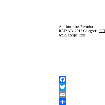
Adicionar aos Favoritos
REF:
AB12013
Categoria:
RTR
scale
,
sherpa
,
trail
Facebook
Twitter
Email