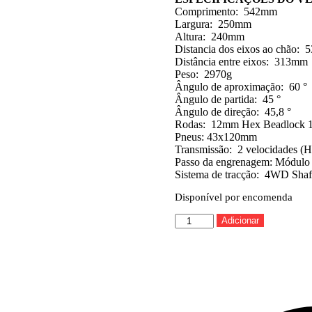
Comprimento: 542mm
Largura: 250mm
Altura: 240mm
Distancia dos eixos ao chão:
Distância entre eixos: 313mm
Peso: 2970g
Ângulo de aproximação: 60 °
Ângulo de partida: 45 °
Ângulo de direção: 45,8 °
Rodas: 12mm Hex Beadlock 
Pneus: 43x120mm
Transmissão: 2 velocidades (Hi 
Passo da engrenagem: Módulo 0
Sistema de tracção: 4WD Shaf
Disponível por encomenda
Quantidade
Adicionar
de
ABSIMA
CRAWLER
1:10
EP
CR3.4
"SHERPA"