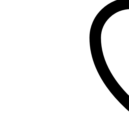
RTR
-
Verde
"Oliveira"