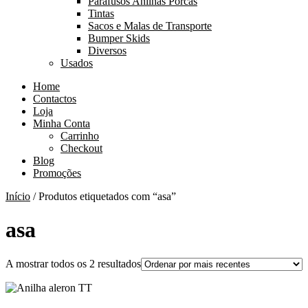
Parafusos Anilhas Porcas
Tintas
Sacos e Malas de Transporte
Bumper Skids
Diversos
Usados
Home
Contactos
Loja
Minha Conta
Carrinho
Checkout
Blog
Promoções
Início
/ Produtos etiquetados com “asa”
asa
Ordenado
A mostrar todos os 2 resultados
por
mais
recentes