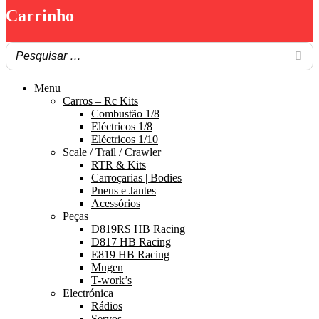
Carrinho
Menu
Carros – Rc Kits
Combustão 1/8
Eléctricos 1/8
Eléctricos 1/10
Scale / Trail / Crawler
RTR & Kits
Carroçarias | Bodies
Pneus e Jantes
Acessórios
Peças
D819RS HB Racing
D817 HB Racing
E819 HB Racing
Mugen
T-work’s
Electrónica
Rádios
Servos